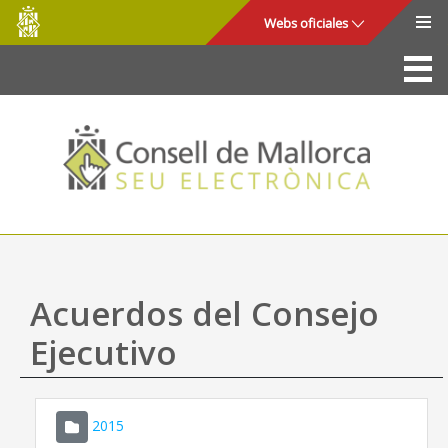
Consell
Saltar al contenido principal
Webs oficiales
de
Mallorca
La Sede
Consejo de Mallorca
Acceso y seguridad
Utilidades
Trámites y servicios
Acuerdos del Consejo
Mapa web
Ejecutivo
Ayuda
2015