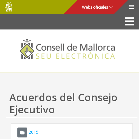
Consell
Saltar al contenido principal
Webs oficiales
de
Mallorca
La Sede
Consejo de Mallorca
Acceso y seguridad
Utilidades
Trámites y servicios
Acuerdos del Consejo
Mapa web
Ejecutivo
Ayuda
2015