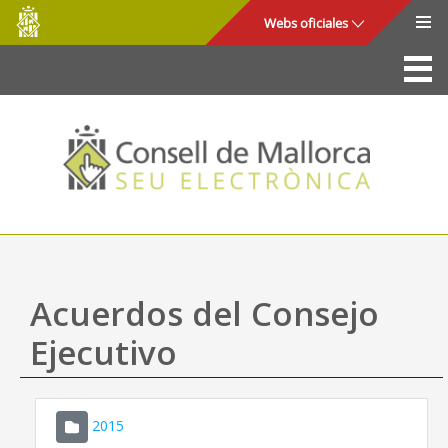
Consell
Saltar al contenido principal
Webs oficiales
de
Mallorca
La Sede
Consejo de Mallorca
Acceso y seguridad
Utilidades
Trámites y servicios
Acuerdos del Consejo
Mapa web
Ejecutivo
Ayuda
2015