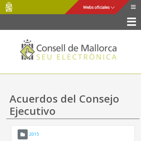
Consell
Saltar al contenido principal
Webs oficiales
de
Mallorca
La Sede
Consejo de Mallorca
Acceso y seguridad
Utilidades
Trámites y servicios
Acuerdos del Consejo
Mapa web
Ejecutivo
Ayuda
2015