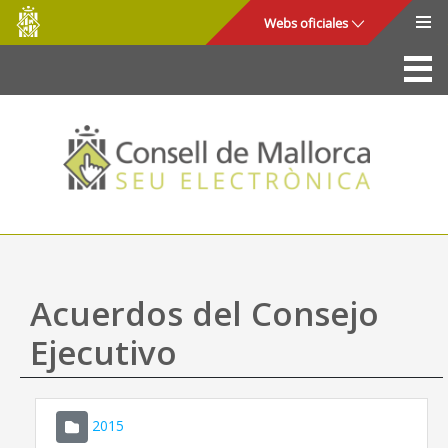
Consell
Saltar al contenido principal
Webs oficiales
de
Mallorca
La Sede
Consejo de Mallorca
Acceso y seguridad
Utilidades
Trámites y servicios
Acuerdos del Consejo
Mapa web
Ejecutivo
Ayuda
2015