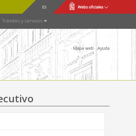
CA
ES
Webs oficiales
NSPARENCIA
Trámites y servicios
Mapa web
Ayuda
ecutivo