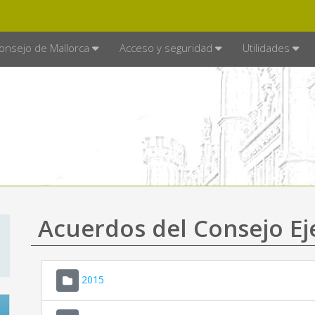
E MALLORCA
MALLORCA.ES
TRA
SEDE ELECTRÓNICA
onsejo de Mallorca
Acceso y seguridad
Utilidades
Acuerdos del Consejo Ej
2015