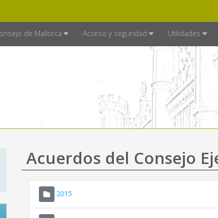
E MALLORCA
MALLORCA.ES
TRA
SEDE ELECTRÓNICA
onsejo de Mallorca
Acceso y seguridad
Utilidades
Acuerdos del Consejo Ej
2015