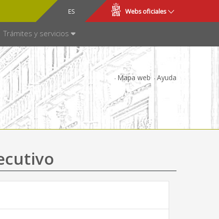
CA
ES
Webs oficiales
NSPARENCIA
Trámites y servicios
Mapa web
Ayuda
ecutivo