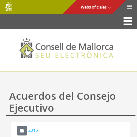
Consell
Saltar al contenido principal
Webs oficiales
de
Mallorca
La Sede
Consejo de Mallorca
Acceso y seguridad
Utilidades
Trámites y servicios
Acuerdos del Consejo
Mapa web
Ejecutivo
Ayuda
2015