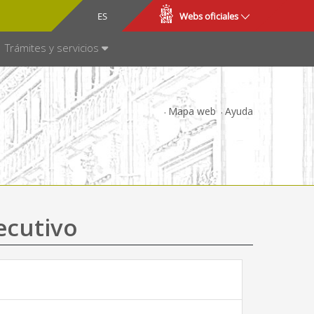
CA
ES
Webs oficiales
NSPARENCIA
Trámites y servicios
Mapa web
Ayuda
ecutivo