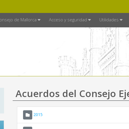
E MALLORCA
MALLORCA.ES
TRA
SEDE ELECTRÓNICA
onsejo de Mallorca
Acceso y seguridad
Utilidades
Acuerdos del Consejo Ej
2015