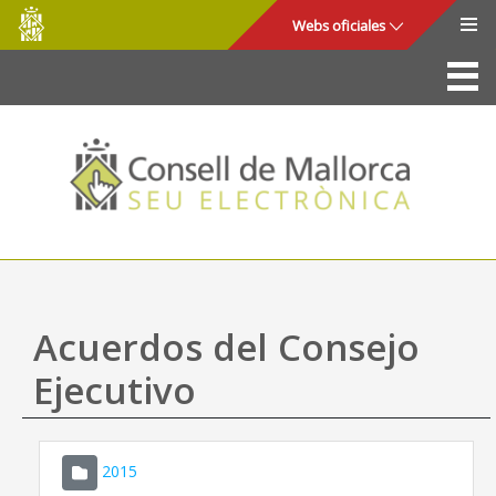
Consell
Saltar al contenido principal
Webs oficiales
de
Mallorca
La Sede
Consejo de Mallorca
Acceso y seguridad
Utilidades
Trámites y servicios
Acuerdos del Consejo
Mapa web
Ejecutivo
Ayuda
2015