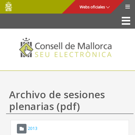
Consell
Saltar al contenido principal
Webs oficiales
de
Mallorca
La Sede
Consejo de Mallorca
Acceso y seguridad
Utilidades
Trámites y servicios
Archivo de sesiones
Mapa web
plenarias (pdf)
Ayuda
2013
CONSELL DE MALLORCA