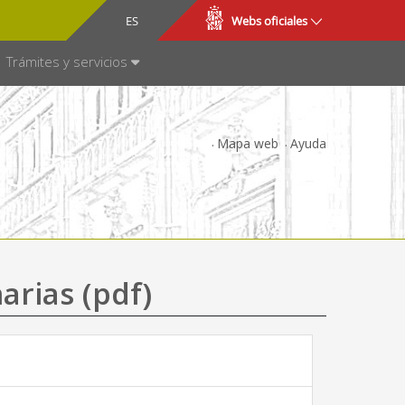
CA
ES
Webs oficiales
NSPARENCIA
Trámites y servicios
Mapa web
Ayuda
arias (pdf)