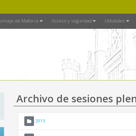
E MALLORCA
MALLORCA.ES
TRA
SEDE ELECTRÓNICA
onsejo de Mallorca
Acceso y seguridad
Utilidades
Archivo de sesiones plen
2013