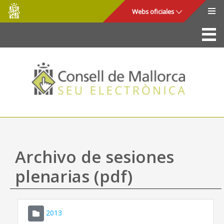
Consell
Saltar al contenido principal
Webs oficiales
de
Mallorca
La Sede
Consejo de Mallorca
Acceso y seguridad
Utilidades
Trámites y servicios
Archivo de sesiones
Mapa web
plenarias (pdf)
Ayuda
2013
CONSELL DE MALLORCA