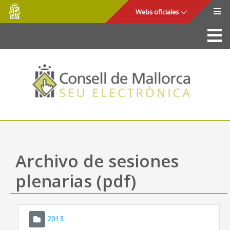
Consell
Saltar al contenido principal
Webs oficiales
de
Mallorca
La Sede
Consejo de Mallorca
Acceso y seguridad
Utilidades
Trámites y servicios
Archivo de sesiones
Mapa web
plenarias (pdf)
Ayuda
2013
CONSELL DE MALLORCA