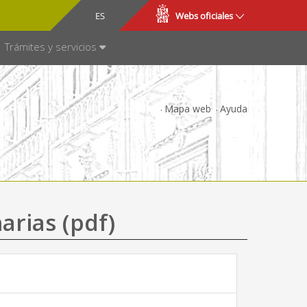
CA
ES
Webs oficiales
NSPARENCIA
Trámites y servicios
Mapa web
Ayuda
arias (pdf)