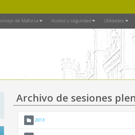
E MALLORCA
MALLORCA.ES
TRA
SEDE ELECTRÓNICA
onsejo de Mallorca
Acceso y seguridad
Utilidades
Archivo de sesiones plen
2013