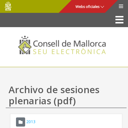
Consell
Saltar al contenido principal
Webs oficiales
de
Mallorca
La Sede
Consejo de Mallorca
Acceso y seguridad
Utilidades
Trámites y servicios
Archivo de sesiones
Mapa web
plenarias (pdf)
Ayuda
2013
CONSELL DE MALLORCA