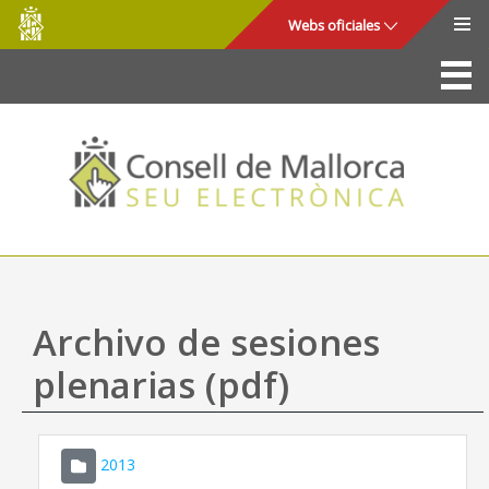
Consell
Saltar al contenido principal
Webs oficiales
de
Mallorca
La Sede
Consejo de Mallorca
Acceso y seguridad
Utilidades
Trámites y servicios
Archivo de sesiones
Mapa web
plenarias (pdf)
Ayuda
2013
CONSELL DE MALLORCA