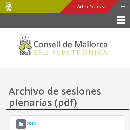
Consell
Saltar al contenido principal
Webs oficiales
de
Mallorca
La Sede
Consejo de Mallorca
Acceso y seguridad
Utilidades
Trámites y servicios
Archivo de sesiones
Mapa web
plenarias (pdf)
Ayuda
2013
CONSELL DE MALLORCA