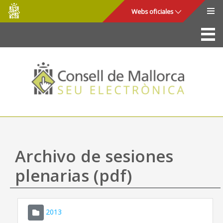
Consell
Saltar al contenido principal
Webs oficiales
de
Mallorca
La Sede
Consejo de Mallorca
Acceso y seguridad
Utilidades
Trámites y servicios
Archivo de sesiones
Mapa web
plenarias (pdf)
Ayuda
2013
CONSELL DE MALLORCA