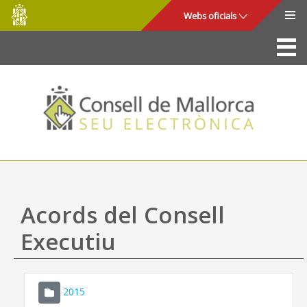
Consell
Salta al contingut principal
Webs oficials
de
Mallorca
La Seu
Consell de Mallorca
Accés i seguretat
Utilitats
Tràmits i serveis
Acords del Consell
Mapa web
Executiu
Ajuda
2015