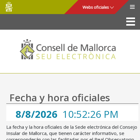
Consell
Saltar al contenido principal
Webs oficiales
de
Mallorca
La Sede
Consejo de Mallorca
Acceso y seguridad
Utilidades
Trámites y servicios
Fecha y hora oficiales
Mapa web
8/8/2026
10:52:26 PM
Ayuda
La fecha y la hora oficiales de la Sede electrónica del Consejo
Insular de Mallorca, que tienen carácter informativo, se
corresponderán con las facilitadas por el Real Observatorio