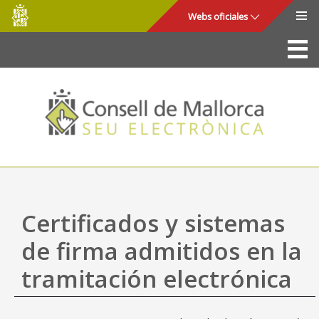
Consell
Saltar al contenido principal
Webs oficiales
de
Mallorca
La Sede
Consejo de Mallorca
Acceso y seguridad
Utilidades
Trámites y servicios
Certificados y sistemas
Mapa web
de firma admitidos en la
Ayuda
tramitación electrónica