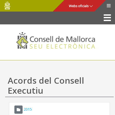
Consell
Salta al contingut principal
Webs oficials
de
Mallorca
La Seu
Consell de Mallorca
Accés i seguretat
Utilitats
Tràmits i serveis
Acords del Consell
Mapa web
Executiu
Ajuda
2015