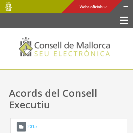
Consell
Salta al contingut principal
Webs oficials
de
Mallorca
La Seu
Consell de Mallorca
Accés i seguretat
Utilitats
Tràmits i serveis
Acords del Consell
Mapa web
Executiu
Ajuda
2015