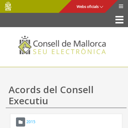
Consell
Salta al contingut principal
Webs oficials
de
Mallorca
La Seu
Consell de Mallorca
Accés i seguretat
Utilitats
Tràmits i serveis
Acords del Consell
Mapa web
Executiu
Ajuda
2015