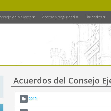
E MALLORCA
MALLORCA.ES
TRA
SEDE ELECTRÓNICA
onsejo de Mallorca
Acceso y seguridad
Utilidades
Acuerdos del Consejo Ej
2015