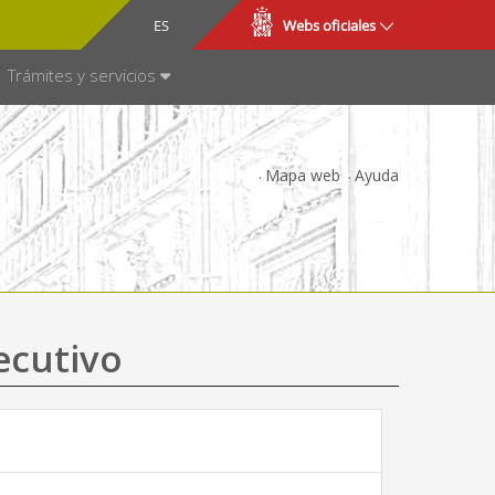
CA
ES
Webs oficiales
NSPARENCIA
Trámites y servicios
Mapa web
Ayuda
ecutivo