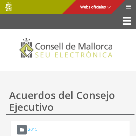
Consell
Saltar al contenido principal
Webs oficiales
de
Mallorca
La Sede
Consejo de Mallorca
Acceso y seguridad
Utilidades
Trámites y servicios
Acuerdos del Consejo
Mapa web
Ejecutivo
Ayuda
2015