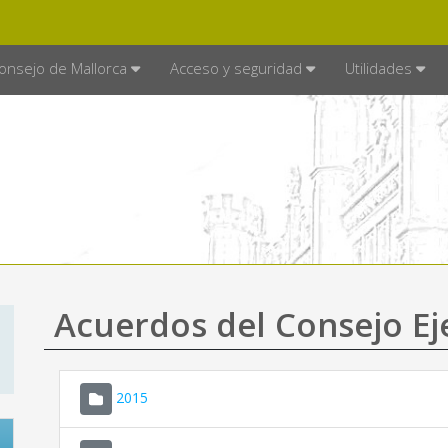
E MALLORCA
MALLORCA.ES
TRA
SEDE ELECTRÓNICA
onsejo de Mallorca
Acceso y seguridad
Utilidades
Acuerdos del Consejo Ej
2015