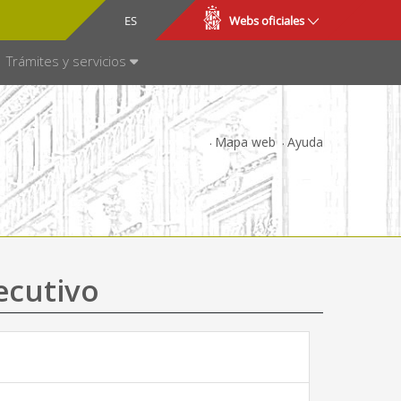
CA
ES
Webs oficiales
NSPARENCIA
Trámites y servicios
Mapa web
Ayuda
ecutivo