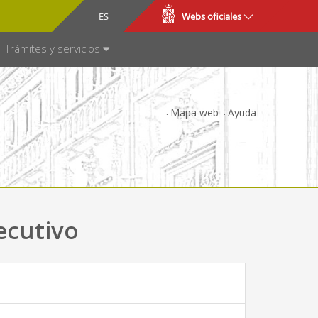
CA
ES
Webs oficiales
NSPARENCIA
Trámites y servicios
Mapa web
Ayuda
ecutivo