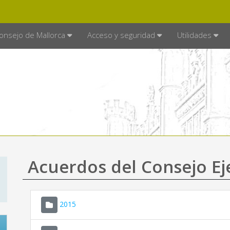
E MALLORCA
MALLORCA.ES
TRA
SEDE ELECTRÓNICA
onsejo de Mallorca
Acceso y seguridad
Utilidades
Acuerdos del Consejo Ej
2015