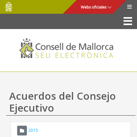
Consell
Saltar al contenido principal
Webs oficiales
de
Mallorca
La Sede
Consejo de Mallorca
Acceso y seguridad
Utilidades
Trámites y servicios
Acuerdos del Consejo
Mapa web
Ejecutivo
Ayuda
2015