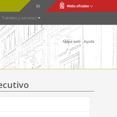
CA
ES
Webs oficiales
NSPARENCIA
Trámites y servicios
Mapa web
Ayuda
ecutivo