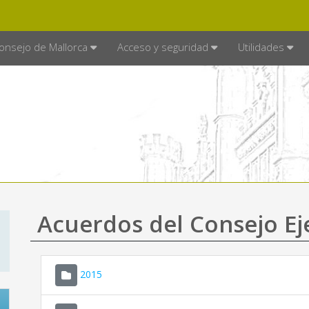
E MALLORCA
MALLORCA.ES
TRA
SEDE ELECTRÓNICA
onsejo de Mallorca
Acceso y seguridad
Utilidades
Acuerdos del Consejo Ej
2015