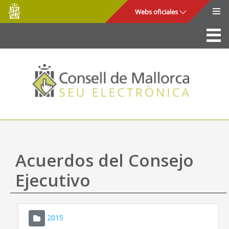
Consell
Saltar al contenido principal
Webs oficiales
de
Mallorca
La Sede
Consejo de Mallorca
Acceso y seguridad
Utilidades
Trámites y servicios
Acuerdos del Consejo
Mapa web
Ejecutivo
Ayuda
2015