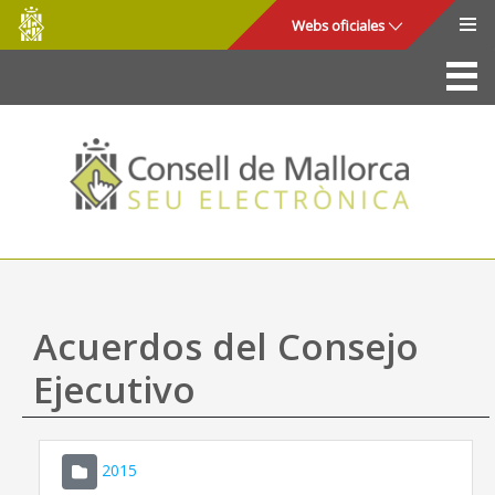
Consell
Saltar al contenido principal
Webs oficiales
de
Mallorca
La Sede
Consejo de Mallorca
Acceso y seguridad
Utilidades
Trámites y servicios
Acuerdos del Consejo
Mapa web
Ejecutivo
Ayuda
2015