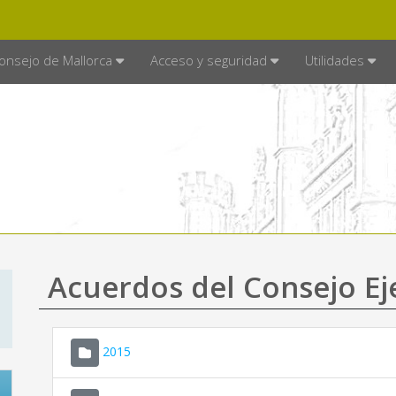
E MALLORCA
MALLORCA.ES
TRA
SEDE ELECTRÓNICA
onsejo de Mallorca
Acceso y seguridad
Utilidades
Acuerdos del Consejo Ej
2015