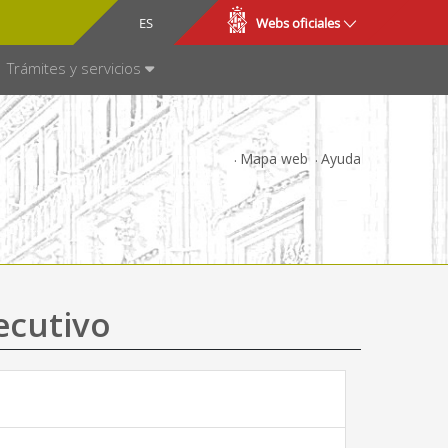
CA
ES
Webs oficiales
NSPARENCIA
Trámites y servicios
Mapa web
Ayuda
ecutivo