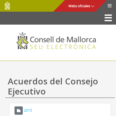
Consell
Saltar al contenido principal
Webs oficiales
de
Mallorca
La Sede
Consejo de Mallorca
Acceso y seguridad
Utilidades
Trámites y servicios
Acuerdos del Consejo
Mapa web
Ejecutivo
Ayuda
2015