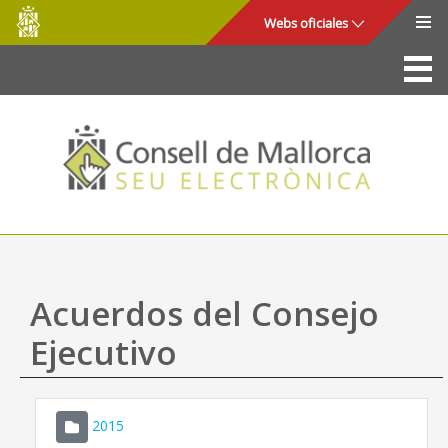
Consell
Saltar al contenido principal
Webs oficiales
de
Mallorca
La Sede
Consejo de Mallorca
Acceso y seguridad
Utilidades
Trámites y servicios
Acuerdos del Consejo
Mapa web
Ejecutivo
Ayuda
2015