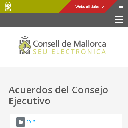
Consell
Saltar al contenido principal
Webs oficiales
de
Mallorca
La Sede
Consejo de Mallorca
Acceso y seguridad
Utilidades
Trámites y servicios
Acuerdos del Consejo
Mapa web
Ejecutivo
Ayuda
2015