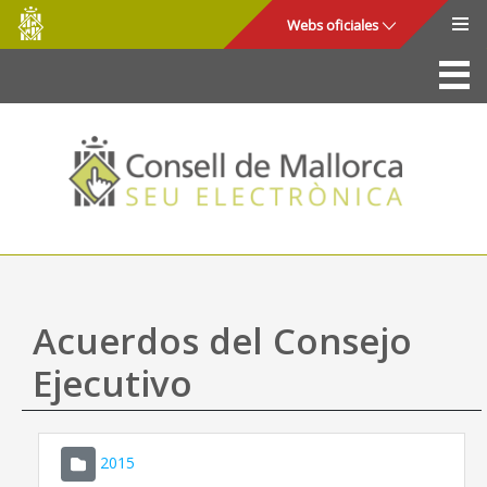
Consell
Saltar al contenido principal
Webs oficiales
de
Mallorca
La Sede
Consejo de Mallorca
Acceso y seguridad
Utilidades
Trámites y servicios
Acuerdos del Consejo
Mapa web
Ejecutivo
Ayuda
2015