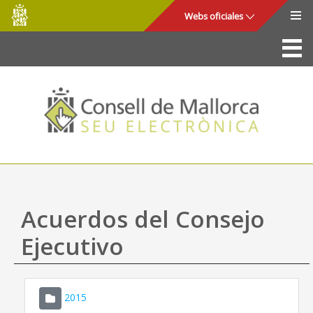
Consell
Saltar al contenido principal
Webs oficiales
de
Mallorca
La Sede
Consejo de Mallorca
Acceso y seguridad
Utilidades
Trámites y servicios
Acuerdos del Consejo
Mapa web
Ejecutivo
Ayuda
2015