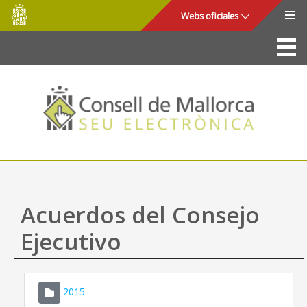
Consell
Saltar al contenido principal
Webs oficiales
de
Mallorca
La Sede
Consejo de Mallorca
Acceso y seguridad
Utilidades
Trámites y servicios
Acuerdos del Consejo
Mapa web
Ejecutivo
Ayuda
2015