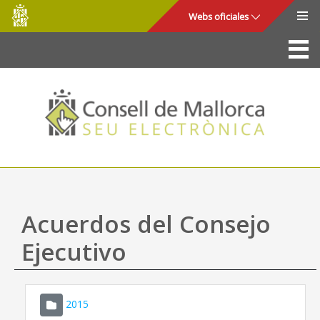
Consell
Saltar al contenido principal
Webs oficiales
de
Mallorca
La Sede
Consejo de Mallorca
Acceso y seguridad
Utilidades
Trámites y servicios
Acuerdos del Consejo
Mapa web
Ejecutivo
Ayuda
2015