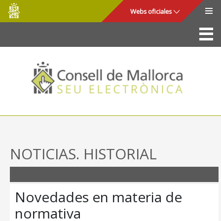
Consell
Saltar al contenido principal
Webs oficiales
de
Mallorca
La Sede
Consejo de Mallorca
Acceso y seguridad
Utilidades
Trámites y servicios
NOTICIAS. HISTORIAL
Mapa web
Ayuda
Novedades en materia de
normativa