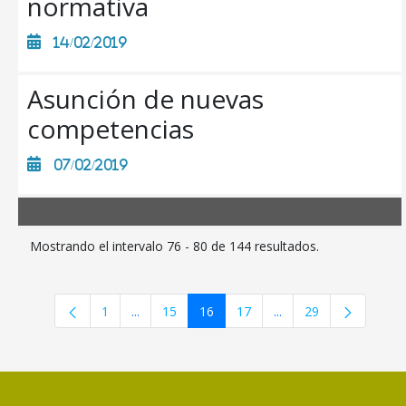
normativa
14/02/2019
Asunción de nuevas
competencias
07/02/2019
Mostrando el intervalo 76 - 80 de 144 resultados.
1
...
15
16
17
...
29
Página
Páginas intermedias Use TAB para desplazars
Página
Página
Página
Páginas intermedias 
Página