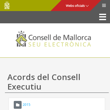
Consell
Salta al contingut principal
Webs oficials
de
Mallorca
La Seu
Consell de Mallorca
Accés i seguretat
Utilitats
Tràmits i serveis
Acords del Consell
Mapa web
Executiu
Ajuda
2015