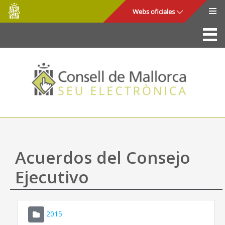
Consell
Saltar al contenido principal
Webs oficiales
de
Mallorca
La Sede
Consejo de Mallorca
Acceso y seguridad
Utilidades
Trámites y servicios
Acuerdos del Consejo
Mapa web
Ejecutivo
Ayuda
2015