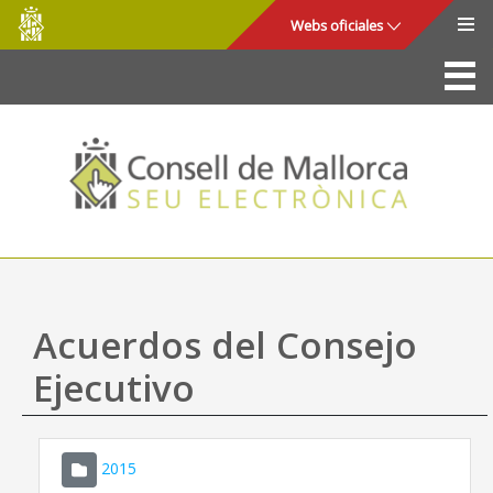
Consell
Saltar al contenido principal
Webs oficiales
de
Mallorca
La Sede
Consejo de Mallorca
Acceso y seguridad
Utilidades
Trámites y servicios
Acuerdos del Consejo
Mapa web
Ejecutivo
Ayuda
2015