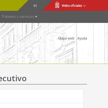
CA
ES
Webs oficiales
NSPARENCIA
Trámites y servicios
Mapa web
Ayuda
ecutivo