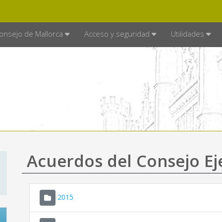
E MALLORCA
MALLORCA.ES
TRA
SEDE ELECTRÓNICA
onsejo de Mallorca
Acceso y seguridad
Utilidades
Acuerdos del Consejo Ej
2015