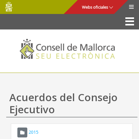
Consell
Saltar al contenido principal
Webs oficiales
de
Mallorca
La Sede
Consejo de Mallorca
Acceso y seguridad
Utilidades
Trámites y servicios
Acuerdos del Consejo
Mapa web
Ejecutivo
Ayuda
2015