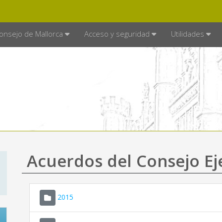
E MALLORCA
MALLORCA.ES
TRA
SEDE ELECTRÓNICA
onsejo de Mallorca
Acceso y seguridad
Utilidades
Acuerdos del Consejo Ej
2015