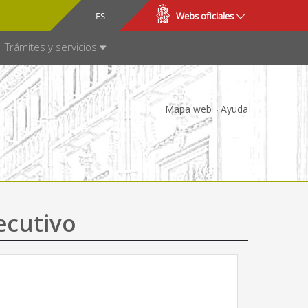
CA
ES
Webs oficiales
NSPARENCIA
Trámites y servicios
Mapa web
Ayuda
ecutivo