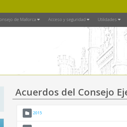
E MALLORCA
MALLORCA.ES
TRA
SEDE ELECTRÓNICA
onsejo de Mallorca
Acceso y seguridad
Utilidades
Acuerdos del Consejo Ej
2015