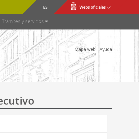
CA
ES
Webs oficiales
NSPARENCIA
Trámites y servicios
Mapa web
Ayuda
ecutivo