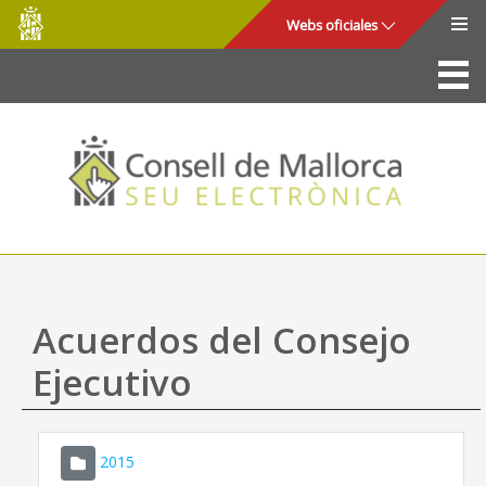
Consell
Saltar al contenido principal
Webs oficiales
de
Mallorca
La Sede
Consejo de Mallorca
Acceso y seguridad
Utilidades
Trámites y servicios
Acuerdos del Consejo
Mapa web
Ejecutivo
Ayuda
2015